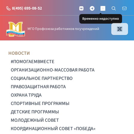
8(495) 695-08-52
VKontakte
Telegram
Поиск по с
Почт
MAX
Временно недоступно
МГО Профсоюза работников госучреждений
НОВОСТИ
#ПОМОГАЕМВМЕСТЕ
ОРГАНИЗАЦИОННО-МАССОВАЯ РАБОТА
СОЦИАЛЬНОЕ ПАРТНЕРСТВО
ПРАВОЗАЩИТНАЯ РАБОТА
ОХРАНА ТРУДА
СПОРТИВНЫЕ ПРОГРАММЫ
ДЕТСКИЕ ПРОГРАММЫ
МОЛОДЕЖНЫЙ СОВЕТ
КООРДИНАЦИОННЫЙ СОВЕТ «ПОБЕДА»