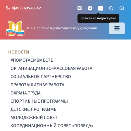
8(495) 695-08-52
VKontakte
Telegram
Поиск по с
Почт
MAX
Временно недоступно
МГО Профсоюза работников госучреждений
НОВОСТИ
#ПОМОГАЕМВМЕСТЕ
ОРГАНИЗАЦИОННО-МАССОВАЯ РАБОТА
СОЦИАЛЬНОЕ ПАРТНЕРСТВО
ПРАВОЗАЩИТНАЯ РАБОТА
ОХРАНА ТРУДА
СПОРТИВНЫЕ ПРОГРАММЫ
ДЕТСКИЕ ПРОГРАММЫ
МОЛОДЕЖНЫЙ СОВЕТ
КООРДИНАЦИОННЫЙ СОВЕТ «ПОБЕДА»