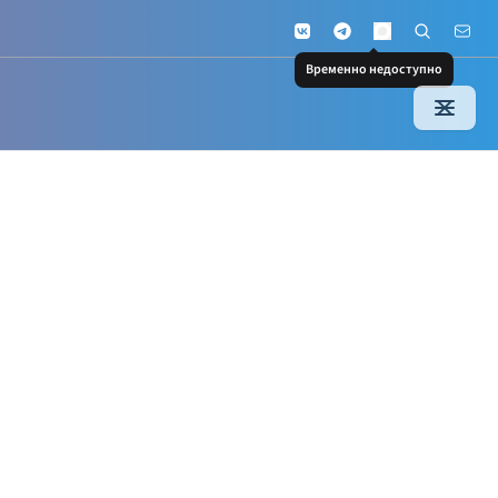
VKontakte
Telegram
Поиск по с
Почт
MAX
Временно недоступно