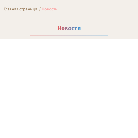
Главная страница
/
Новости
Новости
Архив 2010–2020
2010
2011
2012
2013
2014
2015
2016
2017
2018
2019
2020
2021
2022
2023
2024
2025
2026
Январь
Февраль
Март
Апрель
Май
Июнь
Июль
Август
Сентябрь
Октябрь
Ноябрь
Декабрь
Последние 20 публикаций
Организационно-массовая работа
Социальное партнерство
Правозащитная работа
Охрана труда
Спортивные программы