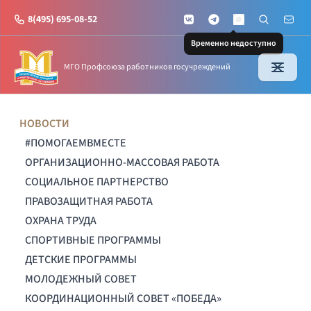
8(495) 695-08-52
VKontakte
Telegram
Поиск по с
Почт
MAX
Временно недоступно
МГО Профсоюза работников госучреждений
НОВОСТИ
#ПОМОГАЕМВМЕСТЕ
ОРГАНИЗАЦИОННО-МАССОВАЯ РАБОТА
СОЦИАЛЬНОЕ ПАРТНЕРСТВО
ПРАВОЗАЩИТНАЯ РАБОТА
ОХРАНА ТРУДА
СПОРТИВНЫЕ ПРОГРАММЫ
ДЕТСКИЕ ПРОГРАММЫ
МОЛОДЕЖНЫЙ СОВЕТ
КООРДИНАЦИОННЫЙ СОВЕТ «ПОБЕДА»