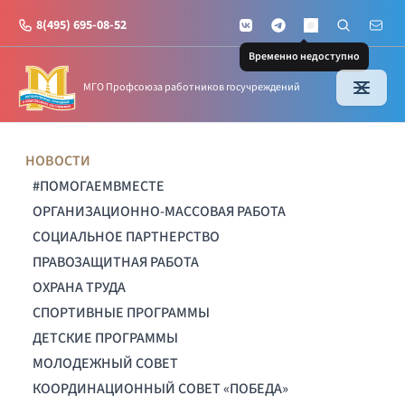
8(495) 695-08-52
VKontakte
Telegram
Поиск по с
Почт
MAX
Временно недоступно
МГО Профсоюза работников госучреждений
НОВОСТИ
#ПОМОГАЕМВМЕСТЕ
ОРГАНИЗАЦИОННО-МАССОВАЯ РАБОТА
СОЦИАЛЬНОЕ ПАРТНЕРСТВО
ПРАВОЗАЩИТНАЯ РАБОТА
ОХРАНА ТРУДА
СПОРТИВНЫЕ ПРОГРАММЫ
ДЕТСКИЕ ПРОГРАММЫ
МОЛОДЕЖНЫЙ СОВЕТ
КООРДИНАЦИОННЫЙ СОВЕТ «ПОБЕДА»