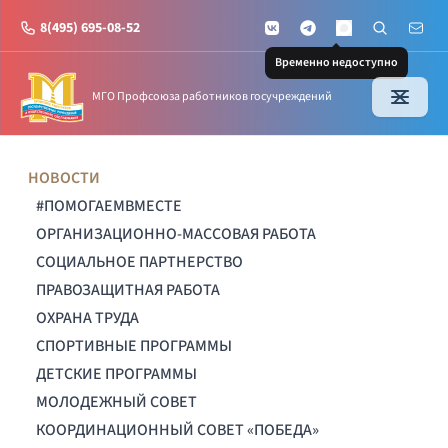
8(495) 695-08-52
VKontakte
Telegram
Поиск по с
Почт
MAX
Временно недоступно
МГО Профсоюза работников госучреждений
НОВОСТИ
#ПОМОГАЕМВМЕСТЕ
ОРГАНИЗАЦИОННО-МАССОВАЯ РАБОТА
СОЦИАЛЬНОЕ ПАРТНЕРСТВО
ПРАВОЗАЩИТНАЯ РАБОТА
ОХРАНА ТРУДА
СПОРТИВНЫЕ ПРОГРАММЫ
ДЕТСКИЕ ПРОГРАММЫ
МОЛОДЕЖНЫЙ СОВЕТ
КООРДИНАЦИОННЫЙ СОВЕТ «ПОБЕДА»