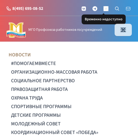
8(495) 695-08-52
VKontakte
Telegram
Поиск по с
Почт
MAX
Временно недоступно
МГО Профсоюза работников госучреждений
НОВОСТИ
#ПОМОГАЕМВМЕСТЕ
ОРГАНИЗАЦИОННО-МАССОВАЯ РАБОТА
СОЦИАЛЬНОЕ ПАРТНЕРСТВО
ПРАВОЗАЩИТНАЯ РАБОТА
ОХРАНА ТРУДА
СПОРТИВНЫЕ ПРОГРАММЫ
ДЕТСКИЕ ПРОГРАММЫ
МОЛОДЕЖНЫЙ СОВЕТ
КООРДИНАЦИОННЫЙ СОВЕТ «ПОБЕДА»