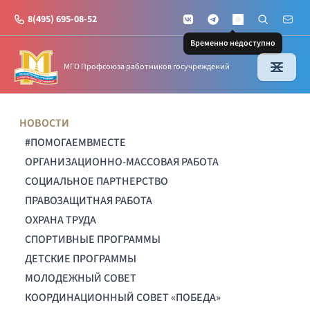
8(495) 695-08-52
VKontakte
Telegram
Поиск по с
Почт
MAX
Временно недоступно
МГО Профсоюза работников госучреждений
НОВОСТИ
#ПОМОГАЕМВМЕСТЕ
ОРГАНИЗАЦИОННО-МАССОВАЯ РАБОТА
СОЦИАЛЬНОЕ ПАРТНЕРСТВО
ПРАВОЗАЩИТНАЯ РАБОТА
ОХРАНА ТРУДА
СПОРТИВНЫЕ ПРОГРАММЫ
ДЕТСКИЕ ПРОГРАММЫ
МОЛОДЕЖНЫЙ СОВЕТ
КООРДИНАЦИОННЫЙ СОВЕТ «ПОБЕДА»