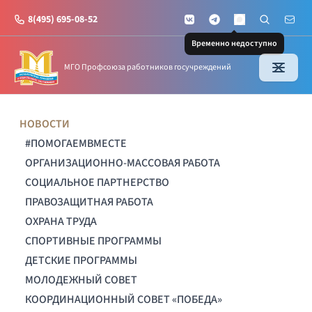
8(495) 695-08-52
VKontakte
Telegram
Поиск по с
Почт
MAX
Временно недоступно
МГО Профсоюза работников госучреждений
НОВОСТИ
#ПОМОГАЕМВМЕСТЕ
ОРГАНИЗАЦИОННО-МАССОВАЯ РАБОТА
СОЦИАЛЬНОЕ ПАРТНЕРСТВО
ПРАВОЗАЩИТНАЯ РАБОТА
ОХРАНА ТРУДА
СПОРТИВНЫЕ ПРОГРАММЫ
ДЕТСКИЕ ПРОГРАММЫ
МОЛОДЕЖНЫЙ СОВЕТ
КООРДИНАЦИОННЫЙ СОВЕТ «ПОБЕДА»