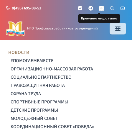
8(495) 695-08-52
VKontakte
Telegram
Поиск по с
Почт
MAX
Временно недоступно
МГО Профсоюза работников госучреждений
НОВОСТИ
#ПОМОГАЕМВМЕСТЕ
ОРГАНИЗАЦИОННО-МАССОВАЯ РАБОТА
СОЦИАЛЬНОЕ ПАРТНЕРСТВО
ПРАВОЗАЩИТНАЯ РАБОТА
ОХРАНА ТРУДА
СПОРТИВНЫЕ ПРОГРАММЫ
ДЕТСКИЕ ПРОГРАММЫ
МОЛОДЕЖНЫЙ СОВЕТ
КООРДИНАЦИОННЫЙ СОВЕТ «ПОБЕДА»