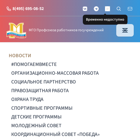
8(495) 695-08-52
VKontakte
Telegram
Поиск по с
Почт
MAX
Временно недоступно
МГО Профсоюза работников госучреждений
НОВОСТИ
#ПОМОГАЕМВМЕСТЕ
ОРГАНИЗАЦИОННО-МАССОВАЯ РАБОТА
СОЦИАЛЬНОЕ ПАРТНЕРСТВО
ПРАВОЗАЩИТНАЯ РАБОТА
ОХРАНА ТРУДА
СПОРТИВНЫЕ ПРОГРАММЫ
ДЕТСКИЕ ПРОГРАММЫ
МОЛОДЕЖНЫЙ СОВЕТ
КООРДИНАЦИОННЫЙ СОВЕТ «ПОБЕДА»