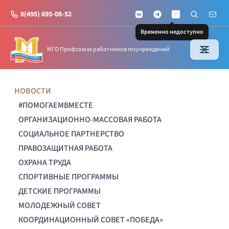
8(495) 695-08-52
VKontakte
Telegram
Поиск по с
Почт
MAX
Временно недоступно
МГО Профсоюза работников госучреждений
НОВОСТИ
#ПОМОГАЕМВМЕСТЕ
ОРГАНИЗАЦИОННО-МАССОВАЯ РАБОТА
СОЦИАЛЬНОЕ ПАРТНЕРСТВО
ПРАВОЗАЩИТНАЯ РАБОТА
ОХРАНА ТРУДА
СПОРТИВНЫЕ ПРОГРАММЫ
ДЕТСКИЕ ПРОГРАММЫ
МОЛОДЕЖНЫЙ СОВЕТ
КООРДИНАЦИОННЫЙ СОВЕТ «ПОБЕДА»