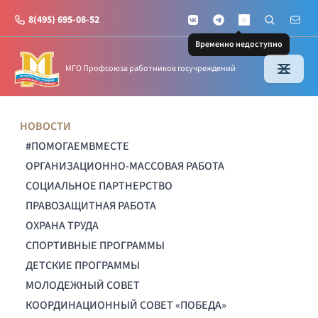
8(495) 695-08-52
VKontakte
Telegram
Поиск по с
Почт
MAX
Временно недоступно
МГО Профсоюза работников госучреждений
НОВОСТИ
#ПОМОГАЕМВМЕСТЕ
ОРГАНИЗАЦИОННО-МАССОВАЯ РАБОТА
СОЦИАЛЬНОЕ ПАРТНЕРСТВО
ПРАВОЗАЩИТНАЯ РАБОТА
ОХРАНА ТРУДА
СПОРТИВНЫЕ ПРОГРАММЫ
ДЕТСКИЕ ПРОГРАММЫ
МОЛОДЕЖНЫЙ СОВЕТ
КООРДИНАЦИОННЫЙ СОВЕТ «ПОБЕДА»