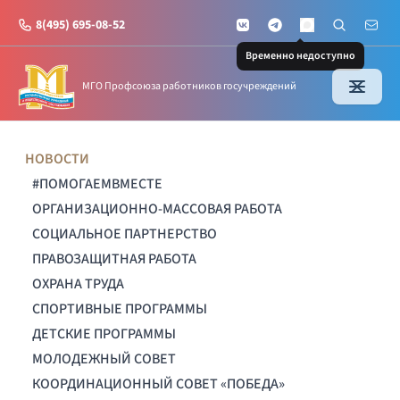
8(495) 695-08-52
VKontakte
Telegram
Поиск по с
Почт
MAX
Временно недоступно
МГО Профсоюза работников госучреждений
НОВОСТИ
#ПОМОГАЕМВМЕСТЕ
ОРГАНИЗАЦИОННО-МАССОВАЯ РАБОТА
СОЦИАЛЬНОЕ ПАРТНЕРСТВО
ПРАВОЗАЩИТНАЯ РАБОТА
ОХРАНА ТРУДА
СПОРТИВНЫЕ ПРОГРАММЫ
ДЕТСКИЕ ПРОГРАММЫ
МОЛОДЕЖНЫЙ СОВЕТ
КООРДИНАЦИОННЫЙ СОВЕТ «ПОБЕДА»