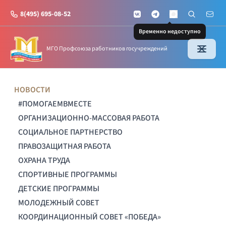
8(495) 695-08-52
VKontakte
Telegram
Поиск по с
Почт
MAX
Временно недоступно
МГО Профсоюза работников госучреждений
НОВОСТИ
#ПОМОГАЕМВМЕСТЕ
ОРГАНИЗАЦИОННО-МАССОВАЯ РАБОТА
СОЦИАЛЬНОЕ ПАРТНЕРСТВО
ПРАВОЗАЩИТНАЯ РАБОТА
ОХРАНА ТРУДА
СПОРТИВНЫЕ ПРОГРАММЫ
ДЕТСКИЕ ПРОГРАММЫ
МОЛОДЕЖНЫЙ СОВЕТ
КООРДИНАЦИОННЫЙ СОВЕТ «ПОБЕДА»