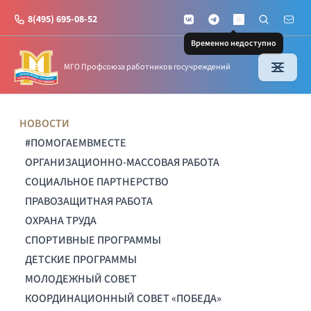
8(495) 695-08-52
VKontakte
Telegram
Поиск по с
Почт
MAX
Временно недоступно
МГО Профсоюза работников госучреждений
НОВОСТИ
#ПОМОГАЕМВМЕСТЕ
ОРГАНИЗАЦИОННО-МАССОВАЯ РАБОТА
СОЦИАЛЬНОЕ ПАРТНЕРСТВО
ПРАВОЗАЩИТНАЯ РАБОТА
ОХРАНА ТРУДА
СПОРТИВНЫЕ ПРОГРАММЫ
ДЕТСКИЕ ПРОГРАММЫ
МОЛОДЕЖНЫЙ СОВЕТ
КООРДИНАЦИОННЫЙ СОВЕТ «ПОБЕДА»