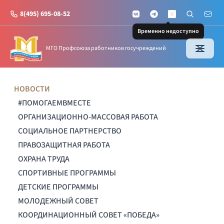
8(495) 695-08-52
VKontakte
Telegram
Поиск по с
Почт
MAX
Временно недоступно
МГО Профсоюза работников госучреждений
НОВОСТИ
#ПОМОГАЕМВМЕСТЕ
ОРГАНИЗАЦИОННО-МАССОВАЯ РАБОТА
СОЦИАЛЬНОЕ ПАРТНЕРСТВО
ПРАВОЗАЩИТНАЯ РАБОТА
ОХРАНА ТРУДА
СПОРТИВНЫЕ ПРОГРАММЫ
ДЕТСКИЕ ПРОГРАММЫ
МОЛОДЕЖНЫЙ СОВЕТ
КООРДИНАЦИОННЫЙ СОВЕТ «ПОБЕДА»