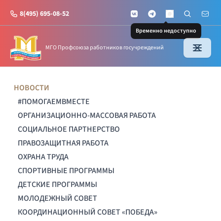
8(495) 695-08-52
VKontakte
Telegram
Поиск по с
Почт
MAX
Временно недоступно
МГО Профсоюза работников госучреждений
НОВОСТИ
#ПОМОГАЕМВМЕСТЕ
ОРГАНИЗАЦИОННО-МАССОВАЯ РАБОТА
СОЦИАЛЬНОЕ ПАРТНЕРСТВО
ПРАВОЗАЩИТНАЯ РАБОТА
ОХРАНА ТРУДА
СПОРТИВНЫЕ ПРОГРАММЫ
ДЕТСКИЕ ПРОГРАММЫ
МОЛОДЕЖНЫЙ СОВЕТ
КООРДИНАЦИОННЫЙ СОВЕТ «ПОБЕДА»