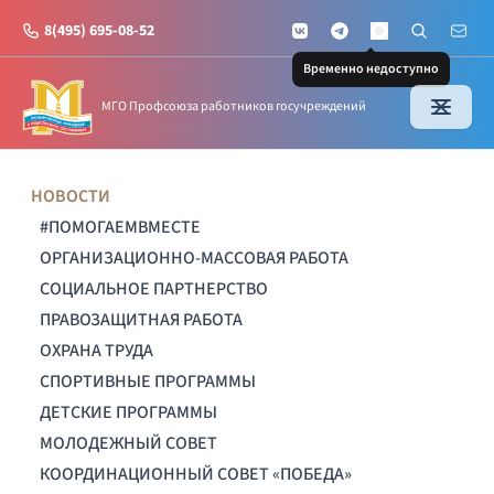
8(495) 695-08-52
VKontakte
Telegram
Поиск по с
Почт
MAX
Временно недоступно
МГО Профсоюза работников госучреждений
НОВОСТИ
#ПОМОГАЕМВМЕСТЕ
ОРГАНИЗАЦИОННО-МАССОВАЯ РАБОТА
СОЦИАЛЬНОЕ ПАРТНЕРСТВО
ПРАВОЗАЩИТНАЯ РАБОТА
ОХРАНА ТРУДА
СПОРТИВНЫЕ ПРОГРАММЫ
ДЕТСКИЕ ПРОГРАММЫ
МОЛОДЕЖНЫЙ СОВЕТ
КООРДИНАЦИОННЫЙ СОВЕТ «ПОБЕДА»