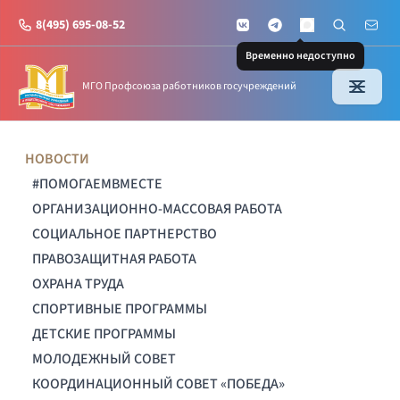
8(495) 695-08-52
VKontakte
Telegram
Поиск по с
Почт
MAX
Временно недоступно
МГО Профсоюза работников госучреждений
НОВОСТИ
#ПОМОГАЕМВМЕСТЕ
ОРГАНИЗАЦИОННО-МАССОВАЯ РАБОТА
СОЦИАЛЬНОЕ ПАРТНЕРСТВО
ПРАВОЗАЩИТНАЯ РАБОТА
ОХРАНА ТРУДА
СПОРТИВНЫЕ ПРОГРАММЫ
ДЕТСКИЕ ПРОГРАММЫ
МОЛОДЕЖНЫЙ СОВЕТ
КООРДИНАЦИОННЫЙ СОВЕТ «ПОБЕДА»