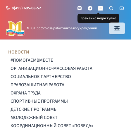
8(495) 695-08-52
VKontakte
Telegram
Поиск по с
Почт
MAX
Временно недоступно
МГО Профсоюза работников госучреждений
НОВОСТИ
#ПОМОГАЕМВМЕСТЕ
ОРГАНИЗАЦИОННО-МАССОВАЯ РАБОТА
СОЦИАЛЬНОЕ ПАРТНЕРСТВО
ПРАВОЗАЩИТНАЯ РАБОТА
ОХРАНА ТРУДА
СПОРТИВНЫЕ ПРОГРАММЫ
ДЕТСКИЕ ПРОГРАММЫ
МОЛОДЕЖНЫЙ СОВЕТ
КООРДИНАЦИОННЫЙ СОВЕТ «ПОБЕДА»