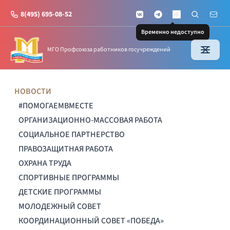
8(495) 695-08-52
VKontakte
Telegram
Поиск по с
Почт
MAX
Временно недоступно
МГО Профсоюза работников госучреждений
НОВОСТИ
#ПОМОГАЕМВМЕСТЕ
ОРГАНИЗАЦИОННО-МАССОВАЯ РАБОТА
СОЦИАЛЬНОЕ ПАРТНЕРСТВО
ПРАВОЗАЩИТНАЯ РАБОТА
ОХРАНА ТРУДА
СПОРТИВНЫЕ ПРОГРАММЫ
ДЕТСКИЕ ПРОГРАММЫ
МОЛОДЕЖНЫЙ СОВЕТ
КООРДИНАЦИОННЫЙ СОВЕТ «ПОБЕДА»