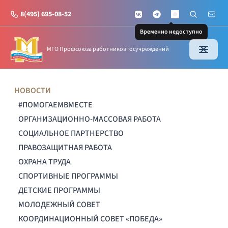
8(495) 695-08-52
VKontakte
Telegram
Поиск по с
Почт
MAX
Временно недоступно
МГО Профсоюза работников госучреждений
НОВОСТИ
#ПОМОГАЕМВМЕСТЕ
ОРГАНИЗАЦИОННО-МАССОВАЯ РАБОТА
СОЦИАЛЬНОЕ ПАРТНЕРСТВО
ПРАВОЗАЩИТНАЯ РАБОТА
ОХРАНА ТРУДА
СПОРТИВНЫЕ ПРОГРАММЫ
ДЕТСКИЕ ПРОГРАММЫ
МОЛОДЕЖНЫЙ СОВЕТ
КООРДИНАЦИОННЫЙ СОВЕТ «ПОБЕДА»