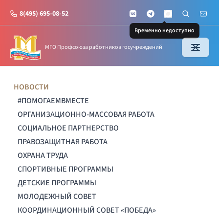
8(495) 695-08-52
VKontakte
Telegram
Поиск по с
Почт
MAX
Временно недоступно
МГО Профсоюза работников госучреждений
НОВОСТИ
#ПОМОГАЕМВМЕСТЕ
ОРГАНИЗАЦИОННО-МАССОВАЯ РАБОТА
СОЦИАЛЬНОЕ ПАРТНЕРСТВО
ПРАВОЗАЩИТНАЯ РАБОТА
ОХРАНА ТРУДА
СПОРТИВНЫЕ ПРОГРАММЫ
ДЕТСКИЕ ПРОГРАММЫ
МОЛОДЕЖНЫЙ СОВЕТ
КООРДИНАЦИОННЫЙ СОВЕТ «ПОБЕДА»