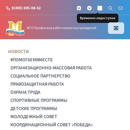
8(495) 695-08-52
VKontakte
Telegram
Поиск по с
Почт
MAX
Временно недоступно
МГО Профсоюза работников госучреждений
НОВОСТИ
#ПОМОГАЕМВМЕСТЕ
ОРГАНИЗАЦИОННО-МАССОВАЯ РАБОТА
СОЦИАЛЬНОЕ ПАРТНЕРСТВО
ПРАВОЗАЩИТНАЯ РАБОТА
ОХРАНА ТРУДА
СПОРТИВНЫЕ ПРОГРАММЫ
ДЕТСКИЕ ПРОГРАММЫ
МОЛОДЕЖНЫЙ СОВЕТ
КООРДИНАЦИОННЫЙ СОВЕТ «ПОБЕДА»