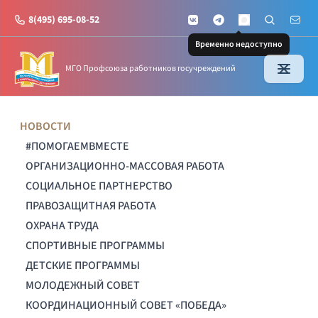
8(495) 695-08-52
VKontakte
Telegram
Поиск по с
Почт
MAX
Временно недоступно
МГО Профсоюза работников госучреждений
НОВОСТИ
#ПОМОГАЕМВМЕСТЕ
ОРГАНИЗАЦИОННО-МАССОВАЯ РАБОТА
СОЦИАЛЬНОЕ ПАРТНЕРСТВО
ПРАВОЗАЩИТНАЯ РАБОТА
ОХРАНА ТРУДА
СПОРТИВНЫЕ ПРОГРАММЫ
ДЕТСКИЕ ПРОГРАММЫ
МОЛОДЕЖНЫЙ СОВЕТ
КООРДИНАЦИОННЫЙ СОВЕТ «ПОБЕДА»