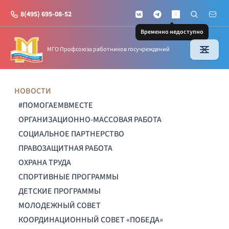
8(495) 695-08-52
VKontakte
Telegram
Поиск по с
Почт
MAX
Временно недоступно
МГО Профсоюза работников госучреждений
НОВОСТИ
#ПОМОГАЕМВМЕСТЕ
ОРГАНИЗАЦИОННО-МАССОВАЯ РАБОТА
СОЦИАЛЬНОЕ ПАРТНЕРСТВО
ПРАВОЗАЩИТНАЯ РАБОТА
ОХРАНА ТРУДА
СПОРТИВНЫЕ ПРОГРАММЫ
ДЕТСКИЕ ПРОГРАММЫ
МОЛОДЕЖНЫЙ СОВЕТ
КООРДИНАЦИОННЫЙ СОВЕТ «ПОБЕДА»