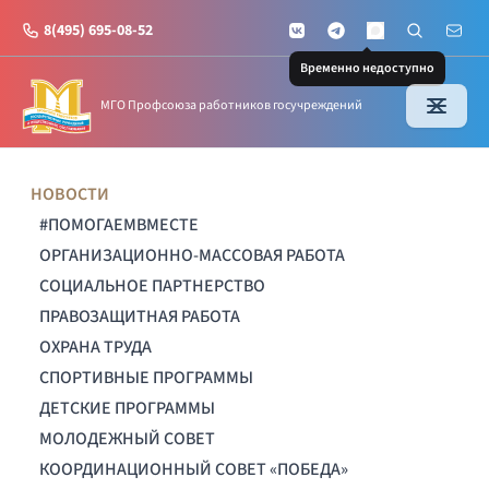
8(495) 695-08-52
VKontakte
Telegram
Поиск по с
Почт
MAX
Временно недоступно
МГО Профсоюза работников госучреждений
НОВОСТИ
#ПОМОГАЕМВМЕСТЕ
ОРГАНИЗАЦИОННО-МАССОВАЯ РАБОТА
СОЦИАЛЬНОЕ ПАРТНЕРСТВО
ПРАВОЗАЩИТНАЯ РАБОТА
ОХРАНА ТРУДА
СПОРТИВНЫЕ ПРОГРАММЫ
ДЕТСКИЕ ПРОГРАММЫ
МОЛОДЕЖНЫЙ СОВЕТ
КООРДИНАЦИОННЫЙ СОВЕТ «ПОБЕДА»