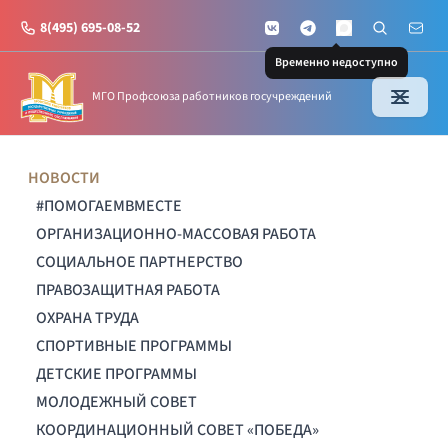
8(495) 695-08-52
VKontakte
Telegram
Поиск по с
Почт
MAX
Временно недоступно
МГО Профсоюза работников госучреждений
НОВОСТИ
#ПОМОГАЕМВМЕСТЕ
ОРГАНИЗАЦИОННО-МАССОВАЯ РАБОТА
СОЦИАЛЬНОЕ ПАРТНЕРСТВО
ПРАВОЗАЩИТНАЯ РАБОТА
ОХРАНА ТРУДА
СПОРТИВНЫЕ ПРОГРАММЫ
ДЕТСКИЕ ПРОГРАММЫ
МОЛОДЕЖНЫЙ СОВЕТ
КООРДИНАЦИОННЫЙ СОВЕТ «ПОБЕДА»