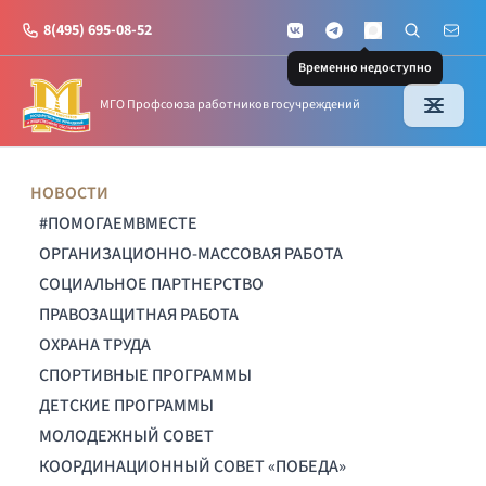
8(495) 695-08-52
VKontakte
Telegram
Поиск по с
Почт
MAX
Временно недоступно
МГО Профсоюза работников госучреждений
НОВОСТИ
#ПОМОГАЕМВМЕСТЕ
ОРГАНИЗАЦИОННО-МАССОВАЯ РАБОТА
СОЦИАЛЬНОЕ ПАРТНЕРСТВО
ПРАВОЗАЩИТНАЯ РАБОТА
ОХРАНА ТРУДА
СПОРТИВНЫЕ ПРОГРАММЫ
ДЕТСКИЕ ПРОГРАММЫ
МОЛОДЕЖНЫЙ СОВЕТ
КООРДИНАЦИОННЫЙ СОВЕТ «ПОБЕДА»