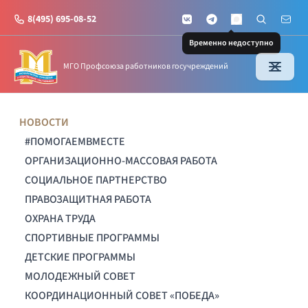
8(495) 695-08-52
VKontakte
Telegram
Поиск по с
Почт
MAX
Временно недоступно
МГО Профсоюза работников госучреждений
НОВОСТИ
#ПОМОГАЕМВМЕСТЕ
ОРГАНИЗАЦИОННО-МАССОВАЯ РАБОТА
СОЦИАЛЬНОЕ ПАРТНЕРСТВО
ПРАВОЗАЩИТНАЯ РАБОТА
ОХРАНА ТРУДА
СПОРТИВНЫЕ ПРОГРАММЫ
ДЕТСКИЕ ПРОГРАММЫ
МОЛОДЕЖНЫЙ СОВЕТ
КООРДИНАЦИОННЫЙ СОВЕТ «ПОБЕДА»