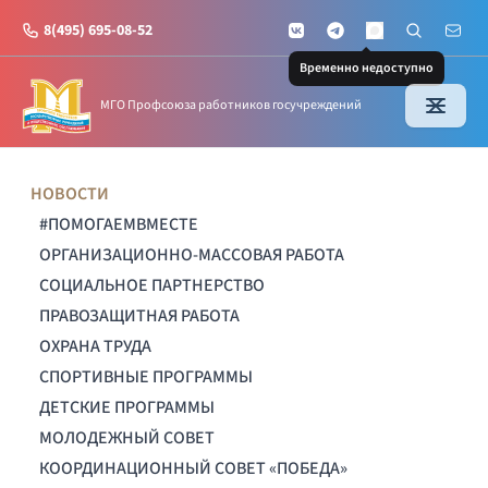
8(495) 695-08-52
VKontakte
Telegram
Поиск по с
Почт
MAX
Временно недоступно
МГО Профсоюза работников госучреждений
НОВОСТИ
#ПОМОГАЕМВМЕСТЕ
ОРГАНИЗАЦИОННО-МАССОВАЯ РАБОТА
СОЦИАЛЬНОЕ ПАРТНЕРСТВО
ПРАВОЗАЩИТНАЯ РАБОТА
ОХРАНА ТРУДА
СПОРТИВНЫЕ ПРОГРАММЫ
ДЕТСКИЕ ПРОГРАММЫ
МОЛОДЕЖНЫЙ СОВЕТ
КООРДИНАЦИОННЫЙ СОВЕТ «ПОБЕДА»