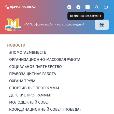
8(495) 695-08-52
VKontakte
Telegram
Поиск по с
Почт
MAX
Временно недоступно
МГО Профсоюза работников госучреждений
НОВОСТИ
#ПОМОГАЕМВМЕСТЕ
ОРГАНИЗАЦИОННО-МАССОВАЯ РАБОТА
СОЦИАЛЬНОЕ ПАРТНЕРСТВО
ПРАВОЗАЩИТНАЯ РАБОТА
ОХРАНА ТРУДА
СПОРТИВНЫЕ ПРОГРАММЫ
ДЕТСКИЕ ПРОГРАММЫ
МОЛОДЕЖНЫЙ СОВЕТ
КООРДИНАЦИОННЫЙ СОВЕТ «ПОБЕДА»