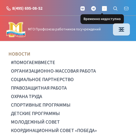
8(495) 695-08-52
VKontakte
Telegram
Поиск по с
Почт
MAX
Временно недоступно
МГО Профсоюза работников госучреждений
НОВОСТИ
#ПОМОГАЕМВМЕСТЕ
ОРГАНИЗАЦИОННО-МАССОВАЯ РАБОТА
СОЦИАЛЬНОЕ ПАРТНЕРСТВО
ПРАВОЗАЩИТНАЯ РАБОТА
ОХРАНА ТРУДА
СПОРТИВНЫЕ ПРОГРАММЫ
ДЕТСКИЕ ПРОГРАММЫ
МОЛОДЕЖНЫЙ СОВЕТ
КООРДИНАЦИОННЫЙ СОВЕТ «ПОБЕДА»