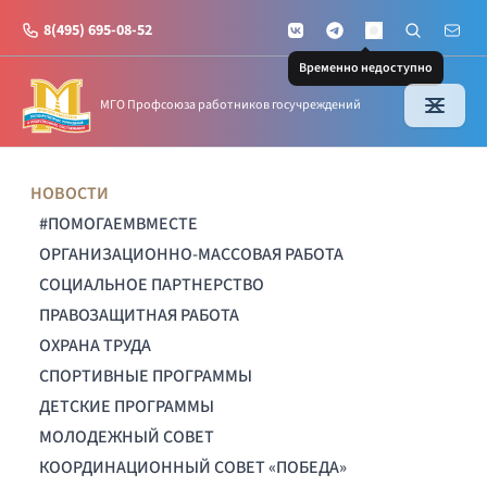
8(495) 695-08-52
VKontakte
Telegram
Поиск по с
Почт
MAX
Временно недоступно
МГО Профсоюза работников госучреждений
НОВОСТИ
#ПОМОГАЕМВМЕСТЕ
ОРГАНИЗАЦИОННО-МАССОВАЯ РАБОТА
СОЦИАЛЬНОЕ ПАРТНЕРСТВО
ПРАВОЗАЩИТНАЯ РАБОТА
ОХРАНА ТРУДА
СПОРТИВНЫЕ ПРОГРАММЫ
ДЕТСКИЕ ПРОГРАММЫ
МОЛОДЕЖНЫЙ СОВЕТ
КООРДИНАЦИОННЫЙ СОВЕТ «ПОБЕДА»