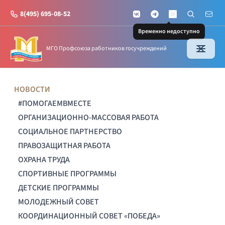
8(495) 695-08-52
VKontakte
Telegram
Поиск по с
Почт
MAX
Временно недоступно
МГО Профсоюза работников госучреждений
НОВОСТИ
#ПОМОГАЕМВМЕСТЕ
ОРГАНИЗАЦИОННО-МАССОВАЯ РАБОТА
СОЦИАЛЬНОЕ ПАРТНЕРСТВО
ПРАВОЗАЩИТНАЯ РАБОТА
ОХРАНА ТРУДА
СПОРТИВНЫЕ ПРОГРАММЫ
ДЕТСКИЕ ПРОГРАММЫ
МОЛОДЕЖНЫЙ СОВЕТ
КООРДИНАЦИОННЫЙ СОВЕТ «ПОБЕДА»