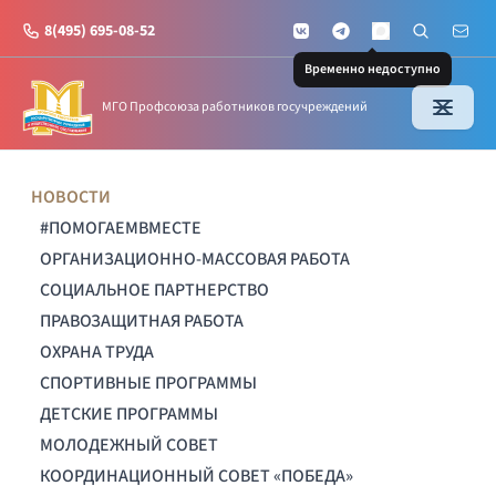
8(495) 695-08-52
VKontakte
Telegram
Поиск по с
Почт
MAX
Временно недоступно
МГО Профсоюза работников госучреждений
НОВОСТИ
#ПОМОГАЕМВМЕСТЕ
ОРГАНИЗАЦИОННО-МАССОВАЯ РАБОТА
СОЦИАЛЬНОЕ ПАРТНЕРСТВО
ПРАВОЗАЩИТНАЯ РАБОТА
ОХРАНА ТРУДА
СПОРТИВНЫЕ ПРОГРАММЫ
ДЕТСКИЕ ПРОГРАММЫ
МОЛОДЕЖНЫЙ СОВЕТ
КООРДИНАЦИОННЫЙ СОВЕТ «ПОБЕДА»