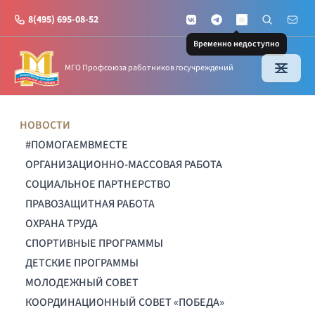
8(495) 695-08-52
VKontakte
Telegram
Поиск по с
Почт
MAX
Временно недоступно
МГО Профсоюза работников госучреждений
НОВОСТИ
#ПОМОГАЕМВМЕСТЕ
ОРГАНИЗАЦИОННО-МАССОВАЯ РАБОТА
СОЦИАЛЬНОЕ ПАРТНЕРСТВО
ПРАВОЗАЩИТНАЯ РАБОТА
ОХРАНА ТРУДА
СПОРТИВНЫЕ ПРОГРАММЫ
ДЕТСКИЕ ПРОГРАММЫ
МОЛОДЕЖНЫЙ СОВЕТ
КООРДИНАЦИОННЫЙ СОВЕТ «ПОБЕДА»