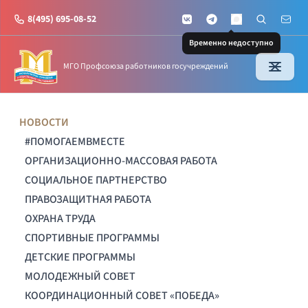
8(495) 695-08-52
VKontakte
Telegram
Поиск по с
Почт
MAX
Временно недоступно
МГО Профсоюза работников госучреждений
НОВОСТИ
#ПОМОГАЕМВМЕСТЕ
ОРГАНИЗАЦИОННО-МАССОВАЯ РАБОТА
СОЦИАЛЬНОЕ ПАРТНЕРСТВО
ПРАВОЗАЩИТНАЯ РАБОТА
ОХРАНА ТРУДА
СПОРТИВНЫЕ ПРОГРАММЫ
ДЕТСКИЕ ПРОГРАММЫ
МОЛОДЕЖНЫЙ СОВЕТ
КООРДИНАЦИОННЫЙ СОВЕТ «ПОБЕДА»