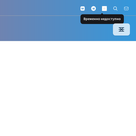
VKontakte
Telegram
Поиск по с
Почт
MAX
Временно недоступно