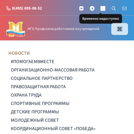
8(495) 695-08-52
VKontakte
Telegram
Поиск по с
Почт
MAX
Временно недоступно
МГО Профсоюза работников госучреждений
НОВОСТИ
#ПОМОГАЕМВМЕСТЕ
ОРГАНИЗАЦИОННО-МАССОВАЯ РАБОТА
СОЦИАЛЬНОЕ ПАРТНЕРСТВО
ПРАВОЗАЩИТНАЯ РАБОТА
ОХРАНА ТРУДА
СПОРТИВНЫЕ ПРОГРАММЫ
ДЕТСКИЕ ПРОГРАММЫ
МОЛОДЕЖНЫЙ СОВЕТ
КООРДИНАЦИОННЫЙ СОВЕТ «ПОБЕДА»