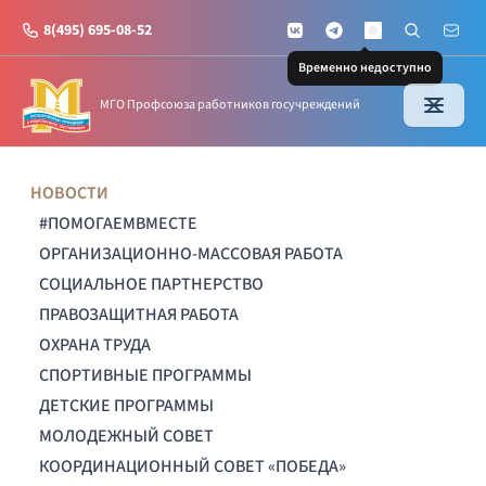
8(495) 695-08-52
VKontakte
Telegram
Поиск по с
Почт
MAX
Временно недоступно
МГО Профсоюза работников госучреждений
НОВОСТИ
#ПОМОГАЕМВМЕСТЕ
ОРГАНИЗАЦИОННО-МАССОВАЯ РАБОТА
СОЦИАЛЬНОЕ ПАРТНЕРСТВО
ПРАВОЗАЩИТНАЯ РАБОТА
ОХРАНА ТРУДА
СПОРТИВНЫЕ ПРОГРАММЫ
ДЕТСКИЕ ПРОГРАММЫ
МОЛОДЕЖНЫЙ СОВЕТ
КООРДИНАЦИОННЫЙ СОВЕТ «ПОБЕДА»